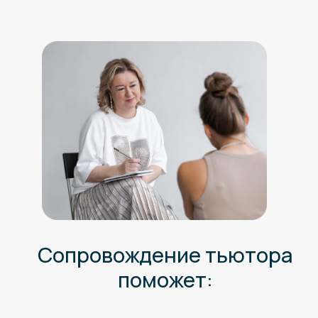
Сопровождение тьютора
поможет:
По-новому посмотреть
на вашу работу
с дневником и
подсветить “слепые
зоны”.
Глубже погрузиться в
изучение своей ситуации
и получить
максимальную пользу от
практик
Понять, подходит ли
вам работа с тьютором
Почуствовать поддержку
опытного профессионала
в такой непростой работе
— изучении себя