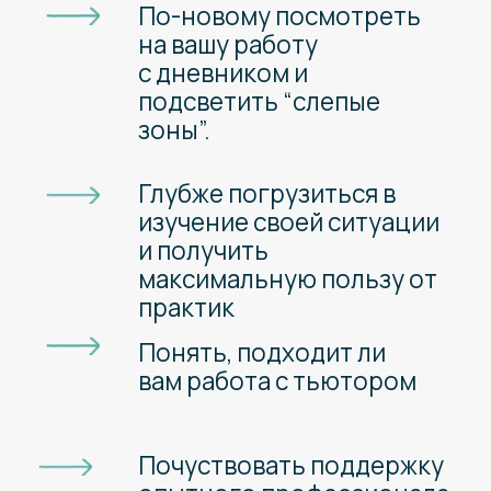
Нашим тьюторам
можно доверять
Работают
с супервизором
За качеством работы
следит опытный наставник
Прошли обучение
в нашей школе