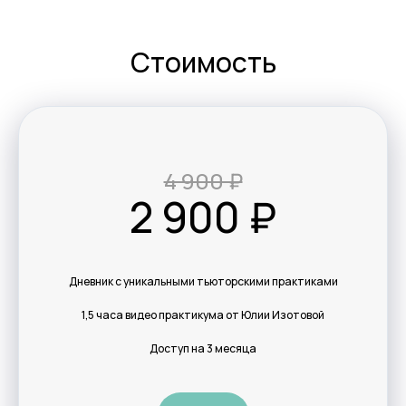
Стоимость
+ 7 968 307-89-47
4 900 ₽
izotova.school@yandex.ru
2 900 ₽
Наши проекты
Политика конфиденциальности
Согласие на обработку данных
Дневник с уникальными тьюторскими практиками
Согласие на рассылку
1,5 часа видео практикума от Юлии Изотовой
ООО Школа тьюторства Юлии Изотовой
Доступ на 3 месяца
ИНН: 5029288045
ОГРНИП: 306502915300021
КПП: 502901001