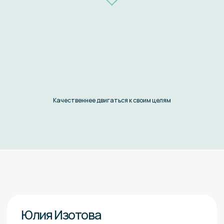
тьюторской ассоциации
30 лет работает
в образовании и 18
лет — в тьюторстве
Спикер Cколково, SkillBox,
РАНХиГС и Клуб Первых
Качественнее двигаться к своим целям