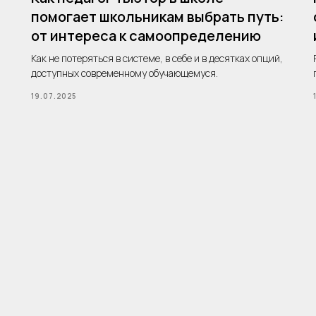
помогает школьникам выбрать путь:
от интереса к самоопределению
Как не потеряться в системе, в себе и в десятках опций,
доступных современному обучающемуся.
19.07.2025